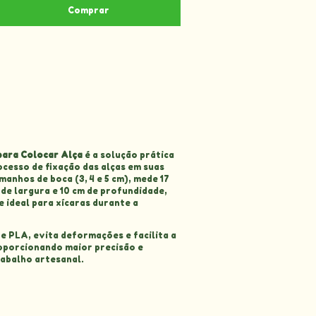
Alterar CEP
EP:
Calcular
para Colocar Alça
é a solução prática
ocesso de fixação das alças em suas
anhos de boca (3, 4 e 5 cm), mede 17
 de largura e 10 cm de profundidade,
 ideal para xícaras durante a
 PLA, evita deformações e facilita a
porcionando maior precisão e
abalho artesanal.