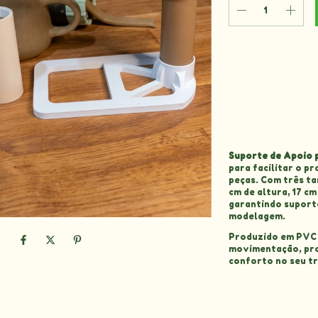
Entregas para o C
Suporte de Apoio 
para facilitar o pr
peças. Com três tam
cm de altura, 17 cm
garantindo suporte
modelagem.
Produzido em PVC e
movimentação, pro
conforto no seu tr