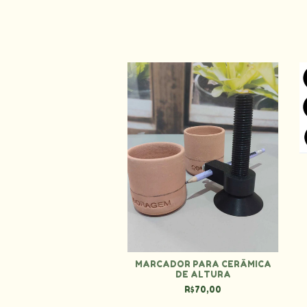
APTADOR PARA
ENTRALIZADOR
R$30,00
MARCADOR PARA CERÂMICA
DE ALTURA
R$70,00