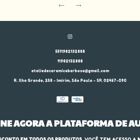
5511982132888
11982132888
ateliedeceramicabarbosa@gmail.com
R. Ilha Grande, 258 - Imirim, São Paulo - SP, 02467-090
INE AGORA A PLATAFORMA DE AU
ESCONTO EM TODOS OS PRODUTOS
, VOCÊ TEM ACESSO A