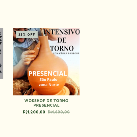
33
%
OFF
ASSINATURA DA PLA
DE AULAS
A
R$49,90
WOKSHOP DE TORNO
PRESENCIAL
R$1.200,00
R$1.800,00